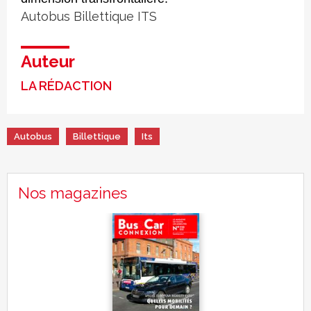
Autobus
Billettique
ITS
Auteur
LA RÉDACTION
Autobus
Billettique
Its
Nos magazines