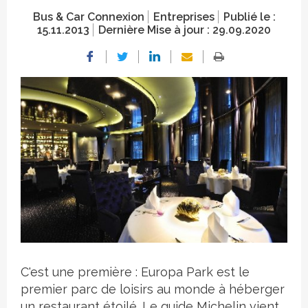
Bus & Car Connexion
Entreprises
Publié le :
15.11.2013
Dernière Mise à jour :
29.09.2020
Crédit photo
C'est une première : Europa Park est le
premier parc de loisirs au monde à héberger
un restaurant étoilé. Le guide Michelin vient