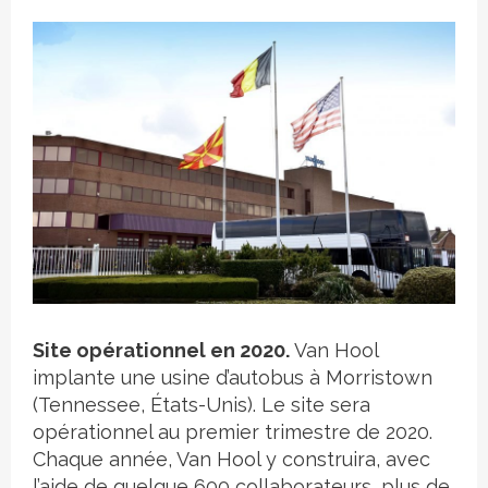
Crédit photo
Site opérationnel en 2020.
Van Hool
implante une usine d’autobus à Morristown
(Tennessee, États-Unis). Le site sera
opérationnel au premier trimestre de 2020.
Chaque année, Van Hool y construira, avec
l’aide de quelque 600 collaborateurs, plus de