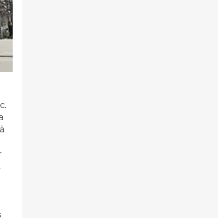
c.
a
 à
r
d
s