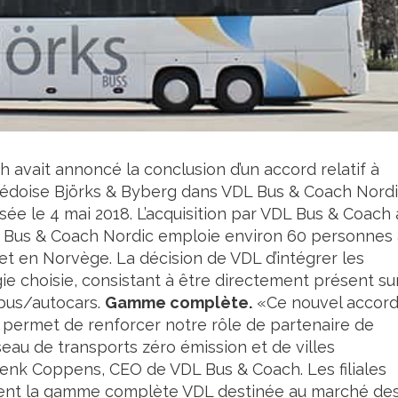
 avait annoncé la conclusion d’un accord relatif à
 suédoise Björks & Byberg dans VDL Bus & Coach Nordi
sée le 4 mai 2018. L’acquisition par VDL Bus & Coach 
VDL Bus & Coach Nordic emploie environ 60 personnes
 et en Norvège. La décision de VDL d’intégrer les
gie choisie, consistant à être directement présent su
bus/autocars.
Gamme complète.
«Ce nouvel accor
 permet de renforcer notre rôle de partenaire de
eau de transports zéro émission et de villes
 Henk Coppens, CEO de VDL Bus & Coach. Les filiales
ent la gamme complète VDL destinée au marché de