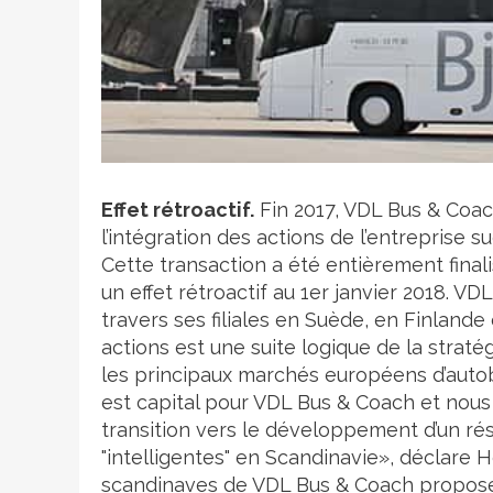
Crédit photo
Effet rétroactif.
Fin 2017, VDL Bus & Coach
l’intégration des actions de l’entreprise
Cette transaction a été entièrement finali
un effet rétroactif au 1er janvier 2018. 
travers ses filiales en Suède, en Finlande
actions est une suite logique de la straté
les principaux marchés européens d’auto
est capital pour VDL Bus & Coach et nous
transition vers le développement d’un rés
"intelligentes" en Scandinavie», déclare
scandinaves de VDL Bus & Coach propos