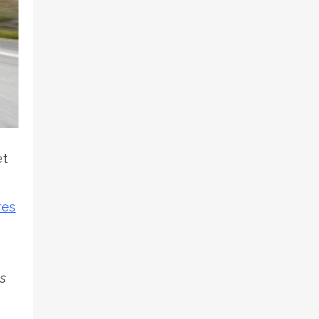
et
res
s