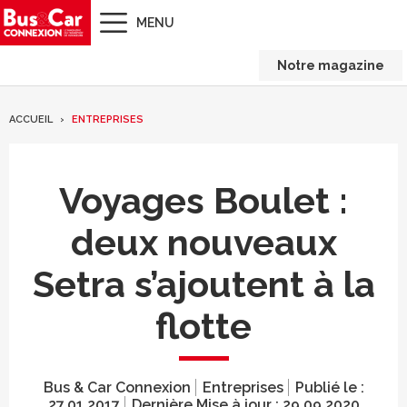
MENU
Notre magazine
ACCUEIL
ENTREPRISES
Voyages Boulet :
deux nouveaux
Setra s’ajoutent à la
flotte
Bus & Car Connexion
Entreprises
Publié le :
27.01.2017
Dernière Mise à jour :
29.09.2020