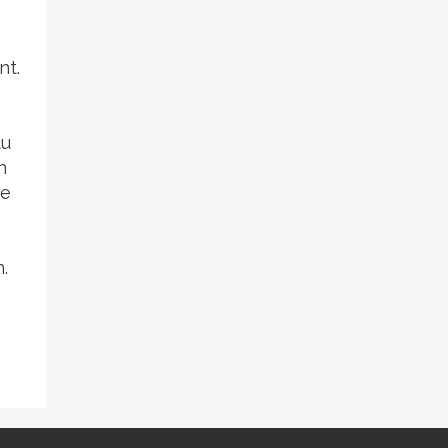
nt.
du
n
pe
.