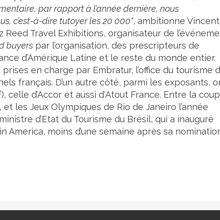
entaire, par rapport à l’année dernière, nous
lus, c’est-à-dire tutoyer les 20 000"
, ambitionne Vincent
Reed Travel Exhibitions, organisateur de l’événeme
d buyers
par l’organisation, des prescripteurs de
ance d’Amérique Latine et le reste du monde entier.
 prises en charge par Embratur, l’office du tourisme 
nels français. D’un autre côté, parmi les exposants, o
²), celle d’Accor et aussi d'Atout France. Entre la cou
 et les Jeux Olympiques de Rio de Janeiro l’année
inistre d’Etat du Tourisme du Brésil, qui a inauguré
tin America, moins d’une semaine après sa nomination