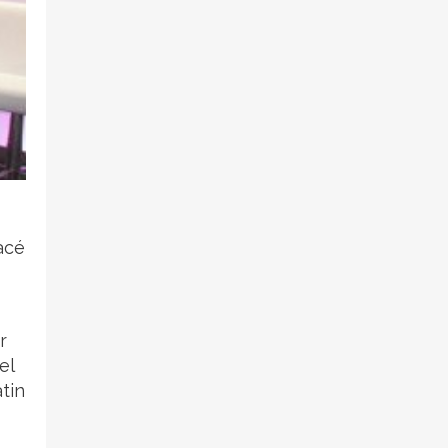
acé
r
el
tin