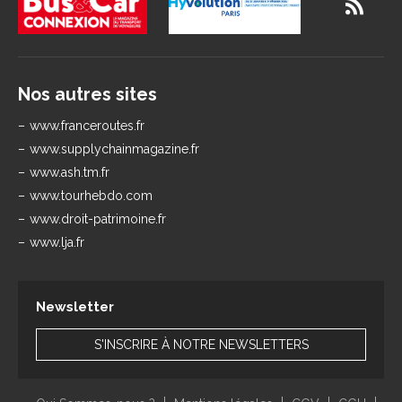
Nos autres sites
www.franceroutes.fr
www.supplychainmagazine.fr
www.ash.tm.fr
www.tourhebdo.com
www.droit-patrimoine.fr
www.lja.fr
Newsletter
S'INSCRIRE À NOTRE NEWSLETTERS