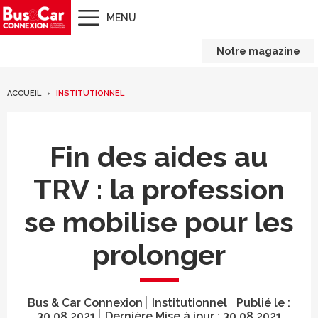
MENU
Notre magazine
ACCUEIL
INSTITUTIONNEL
Fin des aides au
TRV : la profession
se mobilise pour les
prolonger
Bus & Car Connexion
Institutionnel
Publié le :
30.08.2021
Dernière Mise à jour :
30.08.2021