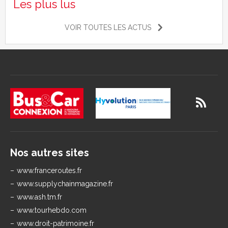
Les plus lus
VOIR TOUTES LES ACTUS
Nos autres sites
www.franceroutes.fr
www.supplychainmagazine.fr
www.ash.tm.fr
www.tourhebdo.com
www.droit-patrimoine.fr