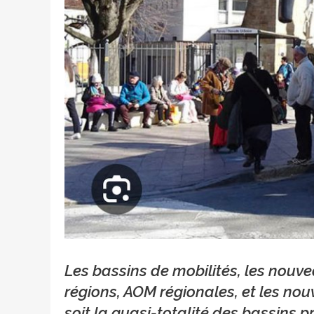
Crédit photo Agglo Bus
Les bassins de mobilités, les nouve
régions, AOM régionales, et les nou
soit la quasi-totalité des bassins 