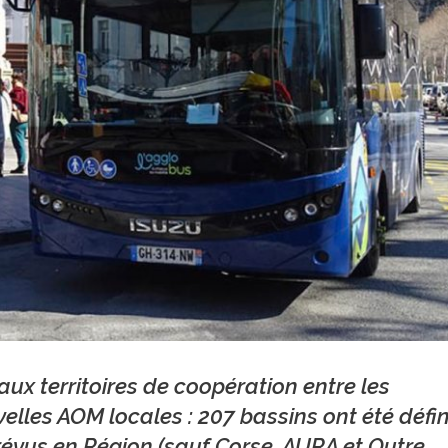
aux territoires de coopération entre les
velles AOM locales : 207 bassins ont été défin
prévus en Région (sauf Corse, AURA et Outre