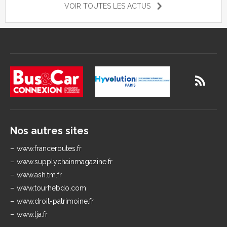
VOIR TOUTES LES ACTUS
Nos autres sites
www.franceroutes.fr
www.supplychainmagazine.fr
www.ash.tm.fr
www.tourhebdo.com
www.droit-patrimoine.fr
www.lja.fr