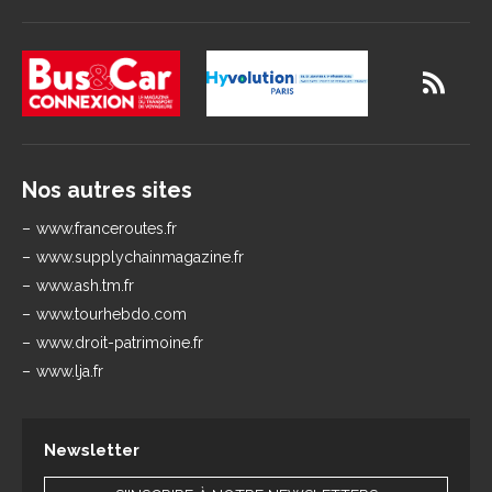
Nos autres sites
www.franceroutes.fr
www.supplychainmagazine.fr
www.ash.tm.fr
www.tourhebdo.com
www.droit-patrimoine.fr
www.lja.fr
Newsletter