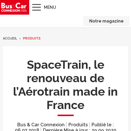
MENU
Notre magazine
ACCUEIL
PRODUITS
SpaceTrain, le
renouveau de
l’Aérotrain made in
France
Bus & Car Connexion
Produits
Publié le :
06.07.2018
Dernière Mise à jour :
29.09.2020