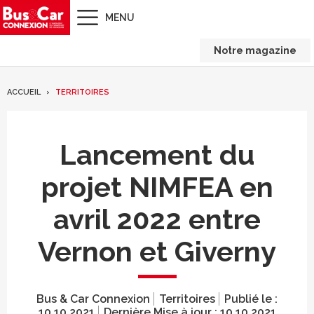
MENU
Notre magazine
ACCUEIL
TERRITOIRES
Lancement du
projet NIMFEA en
avril 2022 entre
Vernon et Giverny
Bus & Car Connexion
Territoires
Publié le :
10.10.2021
Dernière Mise à jour :
10.10.2021