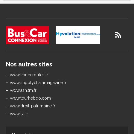
Nos autres sites
www.franceroutes.fr
www.supplychainmagazine.fr
www.ash.tm.fr
www.tourhebdo.com
www.droit-patrimoine.fr
www.lja.fr