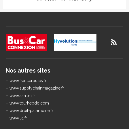
Nos autres sites
www.franceroutes.fr
www.supplychainmagazine.fr
www.ash.tm.fr
www.tourhebdo.com
www.droit-patrimoine.fr
www.lja.fr