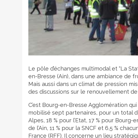
Crédit photo
Le pôle d’échanges multimodal et "La Stat
en-Bresse (Ain), dans une ambiance de fron
Mais aussi dans un climat de pression mise
des discussions sur le renouvellement de 
C’est Bourg-en-Bresse Agglomération qui a
mobilisé sept partenaires, pour un total d
Alpes, 18 % pour l’Etat, 17 % pour Bourg-
de l’Ain, 11 % pour la SNCF et 6,5 % chac
France (RFF). Il concerne un lieu stratég