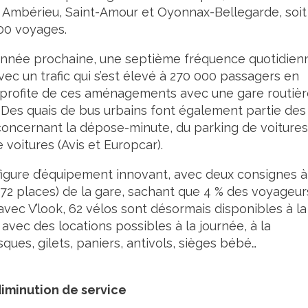
, Ambérieu, Saint-Amour et Oyonnax-Bellegarde, soit
00 voyages.
 l’année prochaine, une septième fréquence quotidien
vec un trafic qui s’est élevé à 270 000 passagers en
qui profite de ces aménagements avec une gare routiè
n. Des quais de bus urbains font également partie des
ncernant la dépose-minute, du parking de voitures
e voitures (Avis et Europcar).
t figure d’équipement innovant, avec deux consignes à
s 72 places) de la gare, sachant que 4 % des voyageur
avec V’look, 62 vélos sont désormais disponibles à la
 avec des locations possibles à la journée, à la
sques, gilets, paniers, antivols, sièges bébé…
iminution de service