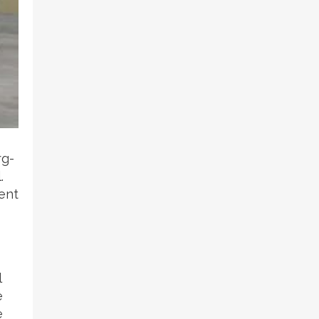
rg-
.
ment
l
e
e