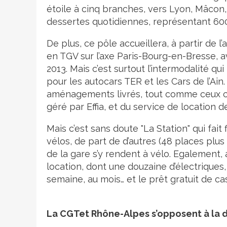
étoile à cinq branches, vers Lyon, Mâcon
dessertes quotidiennes, représentant 60
De plus, ce pôle accueillera, à partir de
en TGV sur l’axe Paris-Bourg-en-Bresse, a
2013. Mais c’est surtout l’intermodalité 
pour les autocars TER et les Cars de l’Ai
aménagements livrés, tout comme ceux co
géré par Effia, et du service de location d
Mais c’est sans doute "La Station" qui fai
vélos, de part de d’autres (48 places plu
de la gare s’y rendent à vélo. Egalement, 
location, dont une douzaine d’électriques,
semaine, au mois… et le prêt gratuit de ca
La CGTet Rhône-Alpes s’opposent à la d