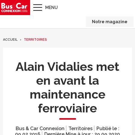
MENU
Notre magazine
ACCUEIL
TERRITOIRES
Alain Vidalies met
en avant la
maintenance
ferroviaire
Bus & Car Connexion
Territoires
Publié le :
09.02.2016
Dernière Mise à jour :
29.09.2020