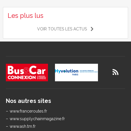
Les plus lus
VOIR TOUTES LES ACTUS
Nos autres sites
www.franceroutes.fr
www.supplychainmagazine.fr
www.ash.tm.fr