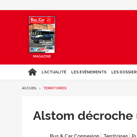
MAGAZINE
L'ACTUALITÉ
LES EVÉNEMENTS
LES DOSSIER
ACCUEIL
TERRITOIRES
Alstom décroche 
Bus & Car Connexion
Territoires
Pu