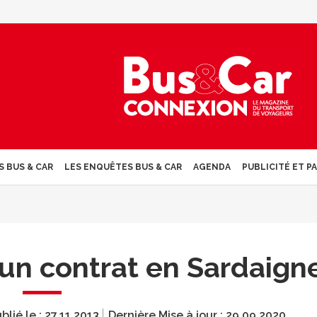
S BUS & CAR
LES ENQUÊTES BUS & CAR
AGENDA
PUBLICITÉ ET P
un contrat en Sardaign
blié le :
27.11.2013
Dernière Mise à jour :
29.09.2020