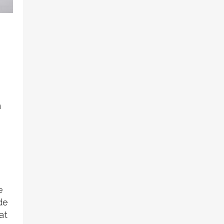
m
e
de
at