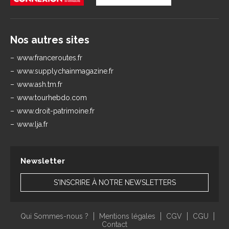
Nos autres sites
www.franceroutes.fr
www.supplychainmagazine.fr
www.ash.tm.fr
www.tourhebdo.com
www.droit-patrimoine.fr
www.lja.fr
Newsletter
S'INSCRIRE À NOTRE NEWSLETTERS
Qui Sommes-nous ?
Mentions légales
CGV
CGU
Contact