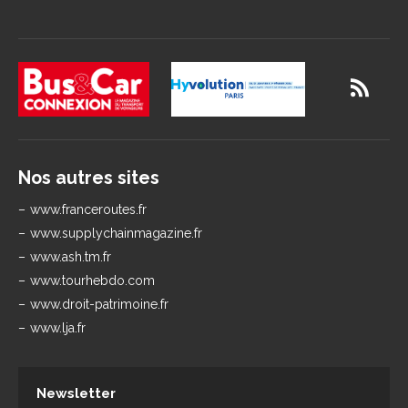
Nos autres sites
www.franceroutes.fr
www.supplychainmagazine.fr
www.ash.tm.fr
www.tourhebdo.com
www.droit-patrimoine.fr
www.lja.fr
Newsletter