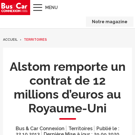
MENU
Notre magazine
ACCUEIL
TERRITOIRES
Alstom remporte un
contrat de 12
millions d’euros au
Royaume-Uni
Bus & Car Connexion
Territoires
Publié le :
22.10.2013
Dernière Mise à jour :
29.09.2020