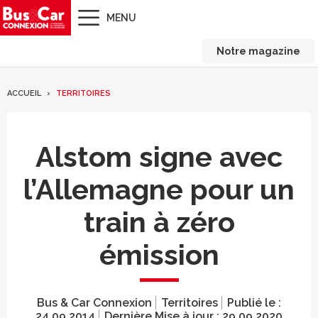
MENU
Notre magazine
ACCUEIL
TERRITOIRES
Alstom signe avec
l’Allemagne pour un
train à zéro
émission
Bus & Car Connexion
Territoires
Publié le :
24.09.2014
Dernière Mise à jour :
29.09.2020