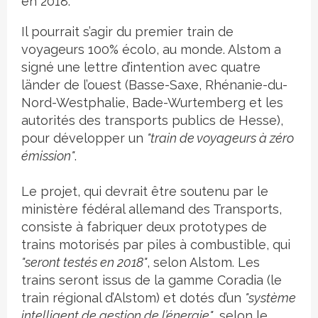
en 2018.
Il pourrait s’agir du premier train de
voyageurs 100% écolo, au monde. Alstom a
signé une lettre d’intention avec quatre
länder de l’ouest (Basse-Saxe, Rhénanie-du-
Nord-Westphalie, Bade-Wurtemberg et les
autorités des transports publics de Hesse),
pour développer un
"train de voyageurs à zéro
émission"
.
Le projet, qui devrait être soutenu par le
ministère fédéral allemand des Transports,
consiste à fabriquer deux prototypes de
trains motorisés par piles à combustible, qui
"seront testés en 2018"
, selon Alstom. Les
trains seront issus de la gamme Coradia (le
train régional d’Alstom) et dotés d’un
"système
intelligent de gestion de l’énergie"
, selon le