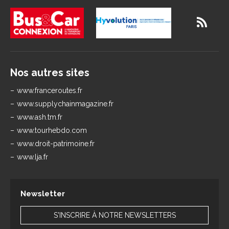
Nos autres sites
www.franceroutes.fr
www.supplychainmagazine.fr
www.ash.tm.fr
www.tourhebdo.com
www.droit-patrimoine.fr
www.lja.fr
Newsletter
S'INSCRIRE À NOTRE NEWSLETTERS