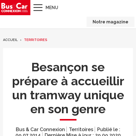
MENU
Notre magazine
ACCUEIL
TERRITOIRES
Besançon se
prépare à accueillir
un tramway unique
en son genre
Bus & Car Connexion
Territoires
Publié le :
09.07.2014
Dernière Mise à jour :
29.09.2020