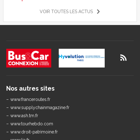
VOIR TOUTES LES ACTUS
Nos autres sites
www.franceroutes.fr
www.supplychainmagazine.fr
www.ash.tm.fr
www.tourhebdo.com
www.droit-patrimoine.fr
www.lja.fr