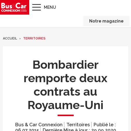
MENU
Notre magazine
ACCUEIL
TERRITOIRES
Bombardier
remporte deux
contrats au
Royaume-Uni
Bus & Car Connexion
Territoires
Publié le :
06.07.2015
Dernière Mise à jour :
29.09.2020