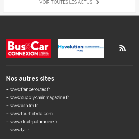
VOIR TOUTES LES ACTUS
Nos autres sites
www.franceroutes.fr
www.supplychainmagazine.fr
www.ash.tm.fr
www.tourhebdo.com
www.droit-patrimoine.fr
www.lja.fr