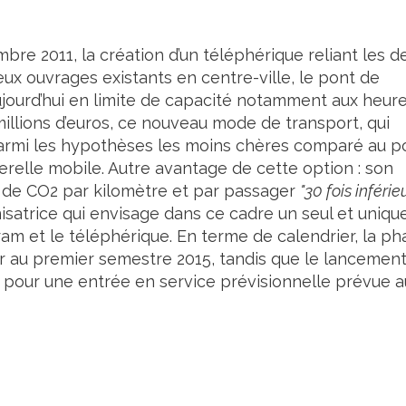
mbre 2011, la création d’un téléphérique reliant les d
deux ouvrages existants en centre-ville, le pont de
ujourd’hui en limite de capacité notamment aux heur
millions d’euros, ce nouveau mode de transport, qui
t parmi les hypothèses les moins chères comparé au p
serelle mobile. Autre avantage de cette option : son
 de CO2 par kilomètre et par passager
"30 fois inférie
anisatrice qui envisage dans ce cadre un seul et uniqu
 tram et le téléphérique. En terme de calendrier, la p
er au premier semestre 2015, tandis que le lancemen
 pour une entrée en service prévisionnelle prévue a