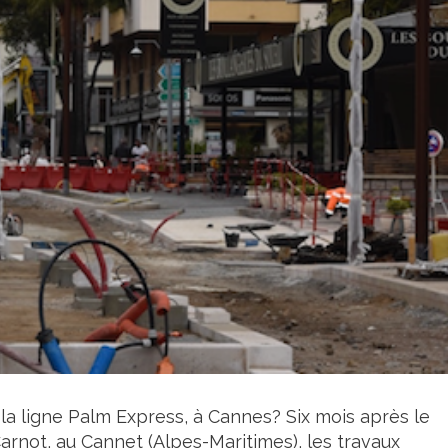
la ligne Palm Express, à Cannes? Six mois après le
rnot, au Cannet (Alpes-Maritimes), les travaux