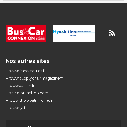
Nos autres sites
www.franceroutes.fr
www.supplychainmagazine.fr
www.ash.tm.fr
www.tourhebdo.com
www.droit-patrimoine.fr
www.lja.fr