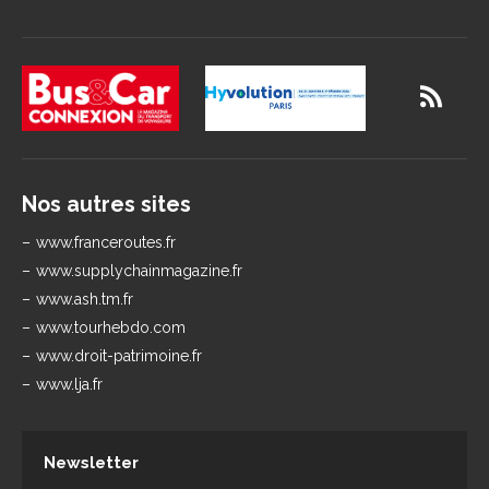
Nos autres sites
www.franceroutes.fr
www.supplychainmagazine.fr
www.ash.tm.fr
www.tourhebdo.com
www.droit-patrimoine.fr
www.lja.fr
Newsletter