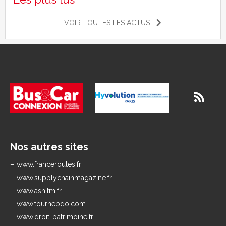
VOIR TOUTES LES ACTUS
Nos autres sites
www.franceroutes.fr
www.supplychainmagazine.fr
www.ash.tm.fr
www.tourhebdo.com
www.droit-patrimoine.fr