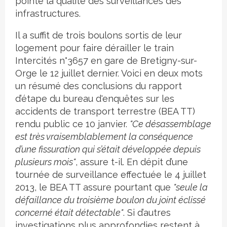
pointe la qualité des surveillances des
infrastructures.
Il a suffit de trois boulons sortis de leur
logement pour faire dérailler le train
Intercités n°3657 en gare de Bretigny-sur-
Orge le 12 juillet dernier. Voici en deux mots
un résumé des conclusions du rapport
d’étape du bureau d'enquêtes sur les
accidents de transport terrestre (BEA TT)
rendu public ce 10 janvier.
"Ce désassemblage
est très vraisemblablement la conséquence
d’une fissuration qui s’était développée depuis
plusieurs mois"
, assure t-il. En dépit d’une
tournée de surveillance effectuée le 4 juillet
2013, le BEA TT assure pourtant que
"seule la
défaillance du troisième boulon du joint éclissé
concerné était détectable"
. Si d’autres
investigations plus approfondies restent à