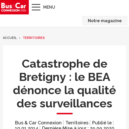
MENU
Notre magazine
ACCUEIL
TERRITOIRES
Catastrophe de
Bretigny : le BEA
dénonce la qualité
des surveillances
Bus & Car Connexion
Territoires
Publié le :
10.01.2014
Dernière Mise à jour :
29.09.2020