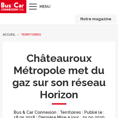
MENU
Notre magazine
ACCUEIL
TERRITOIRES
Châteauroux
Métropole met du
gaz sur son réseau
Horizon
Bus & Car Connexion
Territoires
Publié le :
18.05.2018
Dernière Mise à jour :
29.09.2020