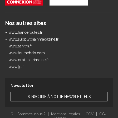
Nos autres sites
www.franceroutes.fr
www.supplychainmagazine.fr
www.ash.tm.fr
www.tourhebdo.com
www.droit-patrimoine.fr
www.lja.fr
Newsletter
S'INSCRIRE À NOTRE NEWSLETTERS
Qui Sommes-nous ?
Mentions légales
CGV
CGU