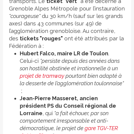
transports. Le
ticket "vert"
a été décerné à
Grenoble Alpes Métropole pour l’instauration
"courageuse"
du 30 km/h (sauf sur les grands
axes) dans 43 communes (sur 49) de
l’agglomération grenobloise. Au contraire,
des
tickets "rouges"
ont été attribués par la
Fédération à :
Hubert Falco, maire LR de Toulon
.
Celui-ci
"persiste depuis des années dans
son hostilité obstinée et irrationnelle à un
projet de tramway
pourtant bien adapté à
la desserte de l’agglomération toulonnaise"
;
Jean-Pierre Masseret, ancien
président PS du
Conseil régional de
Lorraine
, qui
"a fait échouer, par son
comportement irresponsable et anti-
démocratique, le projet de
gare TGV-TER