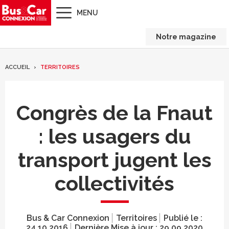
MENU
Notre magazine
ACCUEIL
TERRITOIRES
Congrès de la Fnaut
: les usagers du
transport jugent les
collectivités
Bus & Car Connexion
Territoires
Publié le :
24.10.2016
Dernière Mise à jour :
29.09.2020