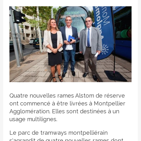
Crédit photo
Quatre nouvelles rames Alstom de réserve
ont commencé à être livrées à Montpellier
Agglomération. Elles sont destinées à un
usage multilignes.
Le parc de tramways montpelliérain
s'agrandit de quatre nouvelles rames dont