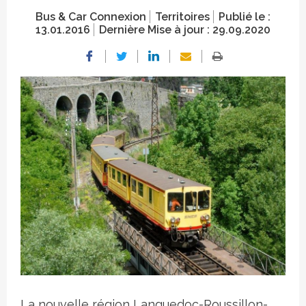
Bus & Car Connexion
Territoires
Publié le :
13.01.2016
Dernière Mise à jour :
29.09.2020
Crédit photo
La nouvelle région Languedoc-Roussillon-