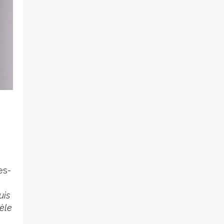
es-
uis
èle