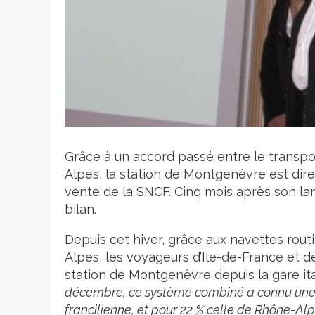
Crédit photo
Grâce à un accord passé entre le transpor
Alpes, la station de Montgenèvre est dir
vente de la SNCF. Cinq mois après son la
bilan.
Depuis cet hiver, grâce aux navettes rout
Alpes, les voyageurs d’Ile-de-France et 
station de Montgenèvre depuis la gare it
décembre, ce système combiné a connu une be
francilienne, et pour 22 % celle de Rhône-Alp