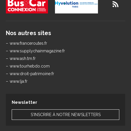
Nos autres sites
www.franceroutes.fr
www.supplychainmagazine.fr
www.ash.tm.fr
www.tourhebdo.com
www.droit-patrimoine.fr
www.lja.fr
Newsletter
S'INSCRIRE À NOTRE NEWSLETTERS