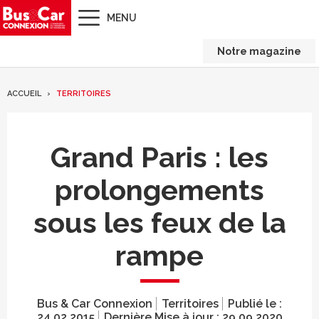
MENU
Notre magazine
ACCUEIL
TERRITOIRES
Grand Paris : les
prolongements
sous les feux de la
rampe
Bus & Car Connexion
Territoires
Publié le :
24.02.2015
Dernière Mise à jour :
29.09.2020