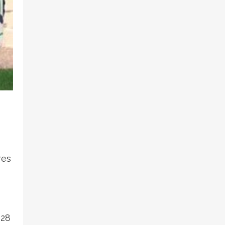
res
 28