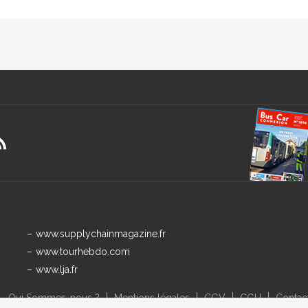
www.supplychainmagazine.fr
www.tourhebdo.com
www.lja.fr
Qui Sommes-nous ?
Mentions légales
CGV
CGU
Contac