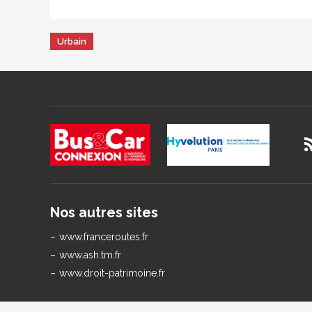
Urbain
Nos autres sites
www.franceroutes.fr
www.ash.tm.fr
www.droit-patrimoine.fr