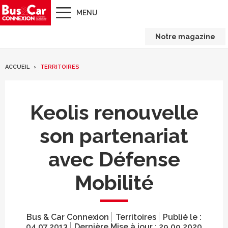
MENU
Notre magazine
ACCUEIL
TERRITOIRES
Keolis renouvelle
son partenariat
avec Défense
Mobilité
Bus & Car Connexion
Territoires
Publié le :
04.07.2013
Dernière Mise à jour :
29.09.2020