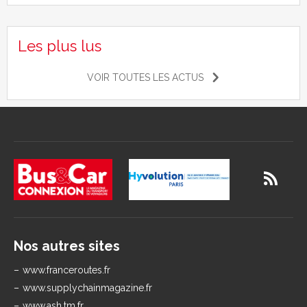
Les plus lus
VOIR TOUTES LES ACTUS
Nos autres sites
www.franceroutes.fr
www.supplychainmagazine.fr
www.ash.tm.fr