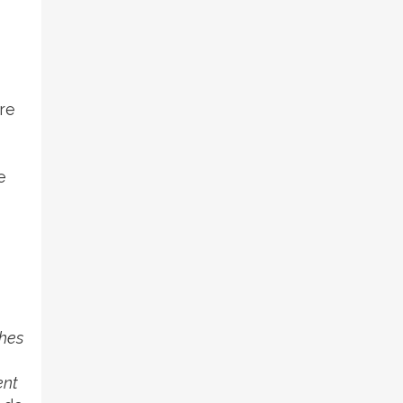
re
e
ches
ent