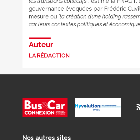
les transports collectifs"
, estime la FNAUT. 
gouvernance évoquées par Frédéric Cuvilli
mesure ou
"la création d’une holding rass
car leurs contextes politiques et économique
Auteur
LA RÉDACTION
Nos autres sites