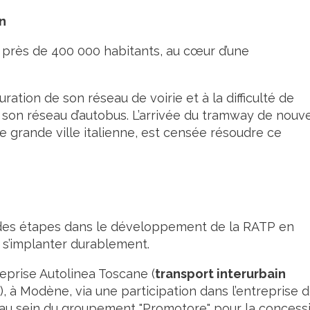
n
 près de 400 000 habitants, au cœur d’une
uration de son réseau de voirie et à la difficulté de
e son réseau d’autobus. L’arrivée du tramway de nouve
e grande ville italienne, est censée résoudre ce
 des étapes dans le développement de la RATP en
 s’implanter durablement.
reprise Autolinea Toscane (
transport interurbain
), à Modène, via une participation dans l’entreprise 
 au sein du groupement "Promotore" pour la concess