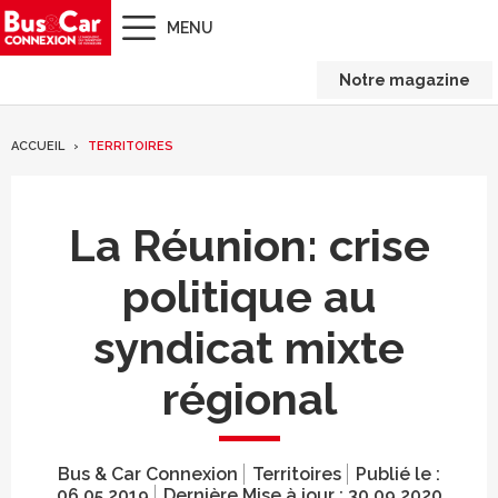
MENU
Notre magazine
ACCUEIL
TERRITOIRES
La Réunion: crise
politique au
syndicat mixte
régional
Bus & Car Connexion
Territoires
Publié le :
06.05.2019
Dernière Mise à jour :
30.09.2020