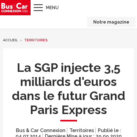
MENU
Notre magazine
ACCUEIL
TERRITOIRES
La SGP injecte 3,5
milliards d'euros
dans le futur Grand
Paris Express
Bus & Car Connexion
Territoires
Publié le :
04.07.2014
Dernière Mise à jour :
29.09.2020