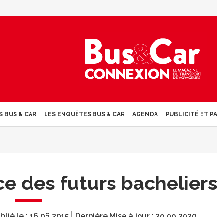
S BUS & CAR
LES ENQUÊTES BUS & CAR
AGENDA
PUBLICITÉ ET P
ce des futurs bachelier
blié le :
16.06.2015
Dernière Mise à jour :
29.09.2020