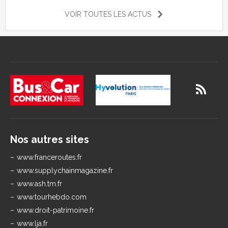
VOIR TOUTES LES ACTUS
Nos autres sites
www.franceroutes.fr
www.supplychainmagazine.fr
www.ash.tm.fr
www.tourhebdo.com
www.droit-patrimoine.fr
www.lja.fr