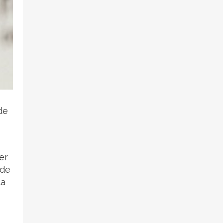
de
er
 de
la