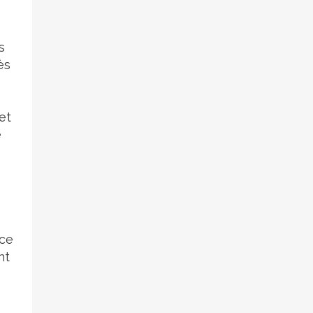
s
ès
et
e
 ce
nt