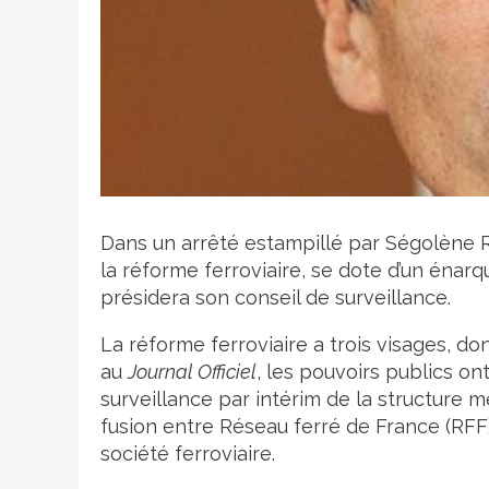
Crédit photo
Dans un arrêté estampillé par Ségolène Ro
la réforme ferroviaire, se dote d’un énarq
présidera son conseil de surveillance.
La réforme ferroviaire a trois visages, d
au
Journal Officiel
, les pouvoirs publics o
surveillance par intérim de la structure m
fusion entre Réseau ferré de France (RFF)
société ferroviaire.