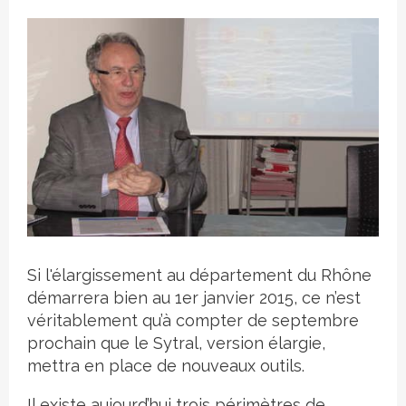
Crédit photo
Si l'élargissement au département du Rhône
démarrera bien au 1er janvier 2015, ce n’est
véritablement qu’à compter de septembre
prochain que le Sytral, version élargie,
mettra en place de nouveaux outils.
Il existe aujourd’hui trois périmètres de