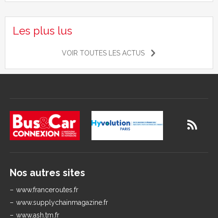
Les plus lus
VOIR TOUTES LES ACTUS
Nos autres sites
www.franceroutes.fr
www.supplychainmagazine.fr
www.ash.tm.fr