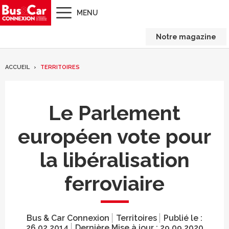
MENU
Notre magazine
ACCUEIL
TERRITOIRES
Le Parlement
européen vote pour
la libéralisation
ferroviaire
Bus & Car Connexion
Territoires
Publié le :
26.02.2014
Dernière Mise à jour :
29.09.2020