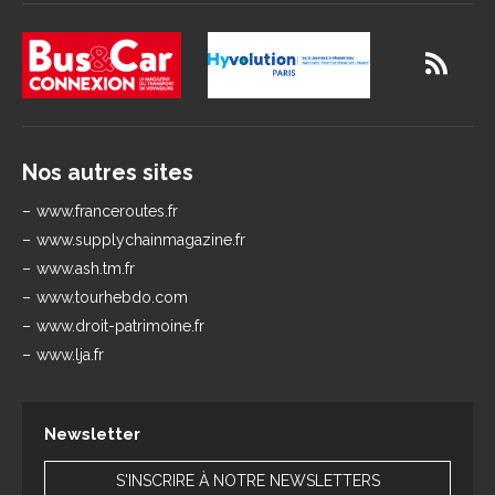
Nos autres sites
www.franceroutes.fr
www.supplychainmagazine.fr
www.ash.tm.fr
www.tourhebdo.com
www.droit-patrimoine.fr
www.lja.fr
Newsletter
S'INSCRIRE À NOTRE NEWSLETTERS