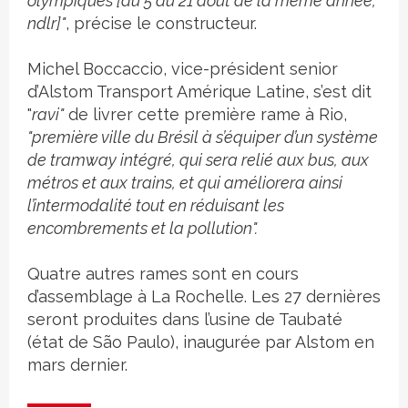
olympiques [du 5 au 21 août de la même année,
ndlr]"
, précise le constructeur.
Michel Boccaccio, vice-président senior
d’Alstom Transport Amérique Latine, s’est dit
"
ravi
"
de livrer cette première rame à Rio,
"
première ville du Brésil à s’équiper d’un système
de tramway intégré, qui sera relié aux bus, aux
métros et aux trains, et qui améliorera ainsi
l’intermodalité tout en réduisant les
encombrements et la pollution".
Quatre autres rames sont en cours
d’assemblage à La Rochelle. Les 27 dernières
seront produites dans l’usine de Taubaté
(état de São Paulo), inaugurée par Alstom en
mars dernier.